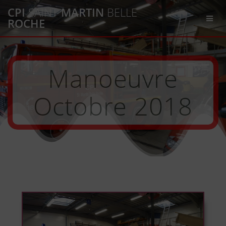
Passer
CPI
SAINT
MARTIN
BELLE
au
ROCHE
contenu
Manoeuvre
Octobre 2018