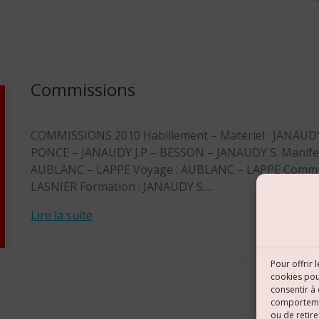
Commissions
COMMISSIONS 2010 Habillement – Matériel : JANAUD
PONCE – JANAUDY J.P – BESSON – JANAUDY S. Manife
AUBLANC – LAPPE Voyage : AUBLANC – LAPPE Commu
LASNIER Formation : JANAUDY S.…
Lire la suite
Pour offrir 
cookies pou
consentir à
comportement
ou de retire