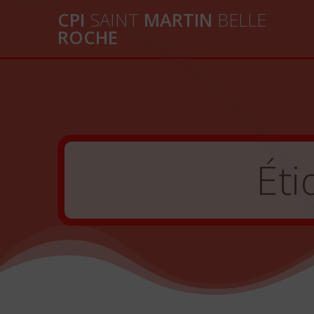
Passer
CPI
SAINT
MARTIN
BELLE
au
ROCHE
contenu
Éti