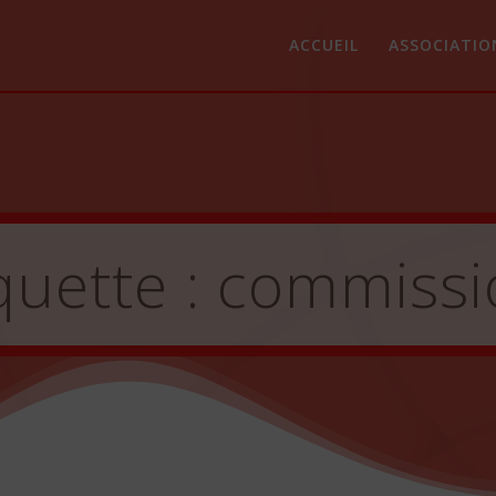
ACCUEIL
ASSOCIATIO
quette :
commissi