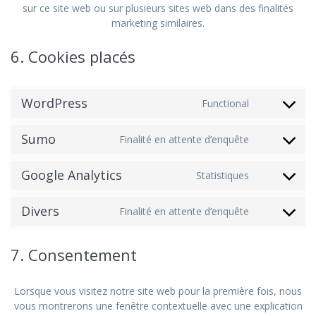
sur ce site web ou sur plusieurs sites web dans des finalités
marketing similaires.
6. Cookies placés
WordPress
Functional
Consent
to
Sumo
service
Finalité en attente d’enquête
Consent
wordpre
to
Google Analytics
service
Statistiques
Consent
sumo
to
Divers
service
Finalité en attente d’enquête
Consent
google-
to
analytics
service
7. Consentement
divers
Lorsque vous visitez notre site web pour la première fois, nous
vous montrerons une fenêtre contextuelle avec une explication