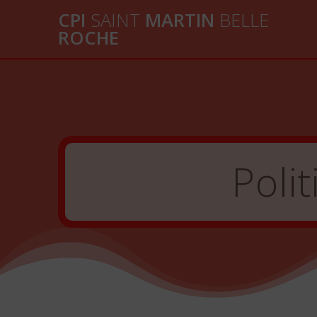
Passer
CPI
SAINT
MARTIN
BELLE
au
ROCHE
contenu
Poli