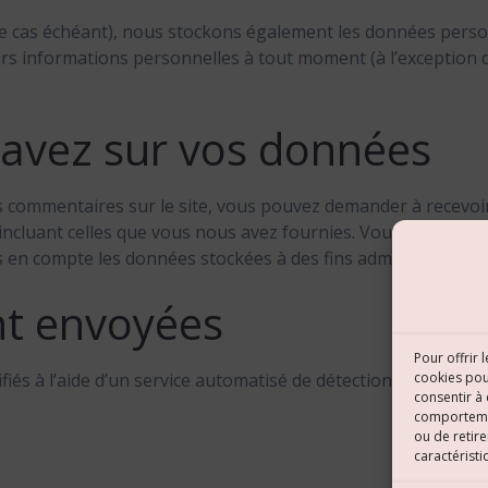
(le cas échéant), nous stockons également les données person
s informations personnelles à tout moment (à l’exception de 
 avez sur vos données
s commentaires sur le site, vous pouvez demander à recevoi
 incluant celles que vous nous avez fournies. Vous pouvez
en compte les données stockées à des fins administratives, 
nt envoyées
Pour offrir 
cookies pou
fiés à l’aide d’un service automatisé de détection des comme
consentir à
comportement
ou de retire
caractéristi