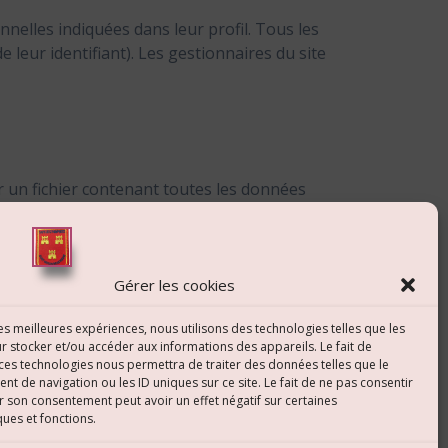
nelles indiquées dans leur profil. Tous les
leur identifiant). Les gestionnaires du site
r un fichier contenant toutes les données
 également demander la suppression des données
légales ou pour des raisons de sécurité.
Gérer les cookies
les meilleures expériences, nous utilisons des technologies telles que les
r stocker et/ou accéder aux informations des appareils. Le fait de
ntaires indésirables.
 ces technologies nous permettra de traiter des données telles que le
 de navigation ou les ID uniques sur ce site. Le fait de ne pas consentir
r son consentement peut avoir un effet négatif sur certaines
ques et fonctions.