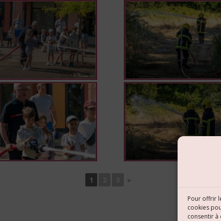
1
2
3
►
Pour offrir 
cookies pou
consentir à