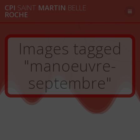
Passer
CPI
SAINT
MARTIN
BELLE
au
ROCHE
contenu
Images tagged
"manoeuvre-
septembre"