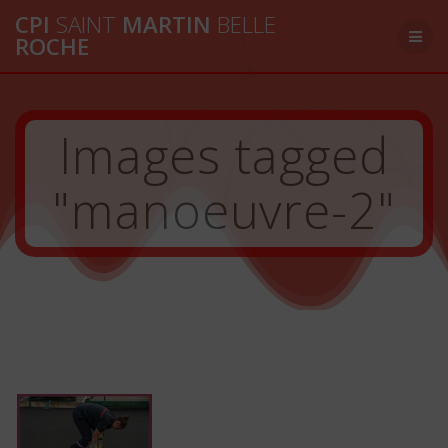
Passer
CPI
SAINT
MARTIN
BELLE
au
ROCHE
contenu
Images tagged
"manoeuvre-2"