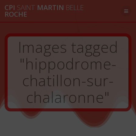
Passer
CPI
SAINT
MARTIN
BELLE
au
ROCHE
contenu
Images tagged
"hippodrome-
chatillon-sur-
chalaronne"