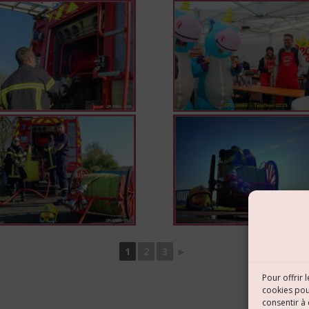
1
2
3
►
Pour offrir 
cookies pou
consentir à