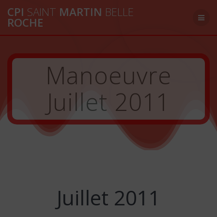
Passer
CPI
SAINT
MARTIN
BELLE
au
ROCHE
contenu
Manoeuvre
Juillet 2011
Juillet 2011