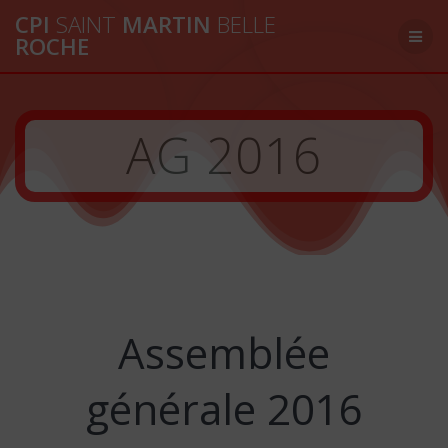
Passer
CPI
SAINT
MARTIN
BELLE
au
ROCHE
contenu
AG 2016
Assemblée
générale 2016