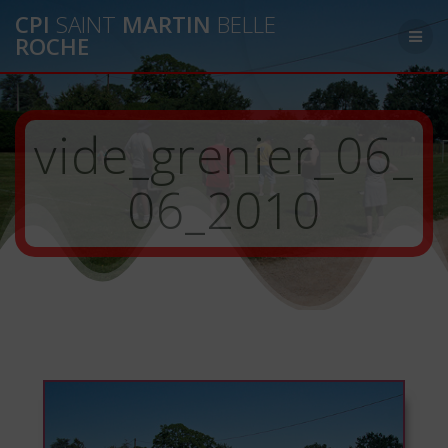
Passer
CPI
SAINT
MARTIN
BELLE
au
ROCHE
contenu
vide_grenier_06_
06_2010