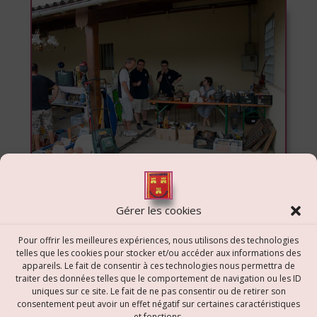
Gérer les cookies
Tags:
CPI
,
Pompiers
,
Saint Martin Belle Roche
,
Vide
Grenier
Pour offrir les meilleures expériences, nous utilisons des technologies
telles que les cookies pour stocker et/ou accéder aux informations des
appareils. Le fait de consentir à ces technologies nous permettra de
Navigation
traiter des données telles que le comportement de navigation ou les ID
uniques sur ce site. Le fait de ne pas consentir ou de retirer son
de
consentement peut avoir un effet négatif sur certaines caractéristiques
et fonctions.