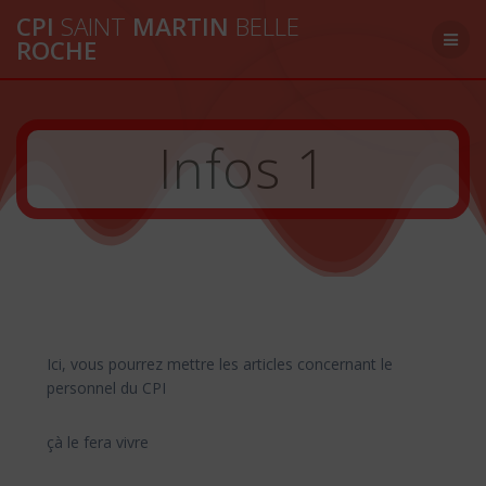
Passer
CPI
SAINT
MARTIN
BELLE
au
ROCHE
contenu
Infos 1
Ici, vous pourrez mettre les articles concernant le
personnel du CPI
çà le fera vivre