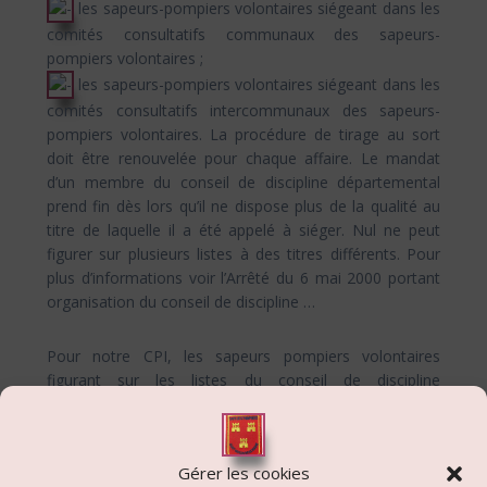
les sapeurs-pompiers volontaires siégeant dans les
comités consultatifs communaux des sapeurs-
pompiers volontaires ;
les sapeurs-pompiers volontaires siégeant dans les
comités consultatifs intercommunaux des sapeurs-
pompiers volontaires. La procédure de tirage au sort
doit être renouvelée pour chaque affaire. Le mandat
d’un membre du conseil de discipline départemental
prend fin dès lors qu’il ne dispose plus de la qualité au
titre de laquelle il a été appelé à siéger. Nul ne peut
figurer sur plusieurs listes à des titres différents. Pour
plus d’informations voir l’Arrêté du 6 mai 2000 portant
organisation du conseil de discipline …
Pour notre CPI, les sapeurs pompiers volontaires
figurant sur les listes du conseil de discipline
départemental arrêtées par Mme la Préfète de Saône
et Loire sont :
Gérer les cookies